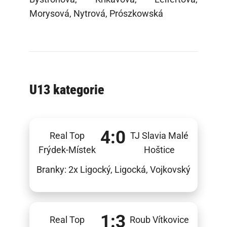
Morysová, Nytrová, Prószkowská
U13 kategorie
4:0
Real Top
TJ Slavia Malé
Frýdek-Místek
Hoštice
Branky: 2x Ligocký, Ligocká, Vojkovský
1:3
Real Top
Roub Vítkovice