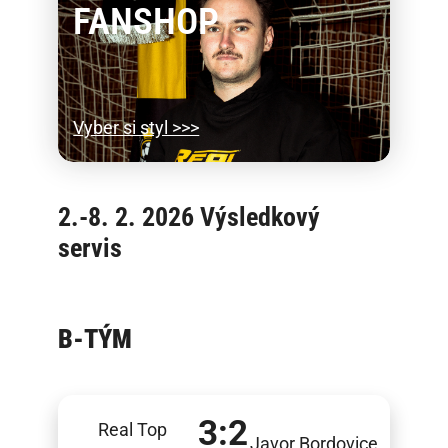
FANSHOP
Kontakty
Vyber si styl >>>
2.-8. 2. 2026 Výsledkový
servis
B-TÝM
3:2
Real Top
Javor Bordovice