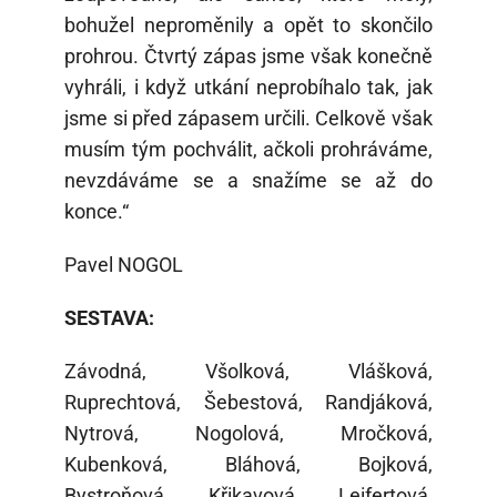
bohužel neproměnily a opět to skončilo
prohrou. Čtvrtý zápas jsme však konečně
vyhráli, i když utkání neprobíhalo tak, jak
jsme si před zápasem určili. Celkově však
musím tým pochválit, ačkoli prohráváme,
nevzdáváme se a snažíme se až do
konce.“
Pavel NOGOL
SESTAVA:
Závodná, Všolková, Vlášková,
Ruprechtová, Šebestová, Randjáková,
Nytrová, Nogolová, Mročková,
Kubenková, Bláhová, Bojková,
Bystroňová, Křikavová, Leifertová,