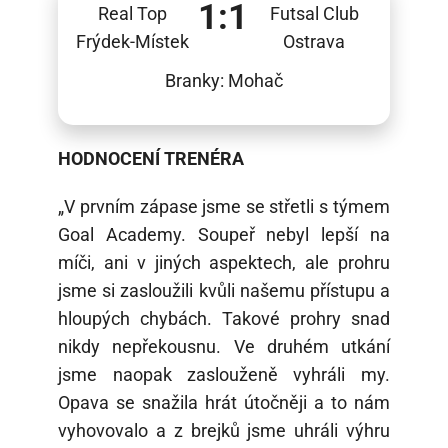
1:1
Real Top
Futsal Club
Frýdek-Místek
Ostrava
Branky: Mohač
HODNOCENÍ TRENÉRA
„V prvním zápase jsme se střetli s týmem
Goal Academy. Soupeř nebyl lepší na
míči, ani v jiných aspektech, ale prohru
jsme si zasloužili kvůli našemu přístupu a
hloupých chybách. Takové prohry snad
nikdy nepřekousnu. Ve druhém utkání
jsme naopak zaslouženě vyhráli my.
Opava se snažila hrát útočněji a to nám
vyhovovalo a z brejků jsme uhráli výhru