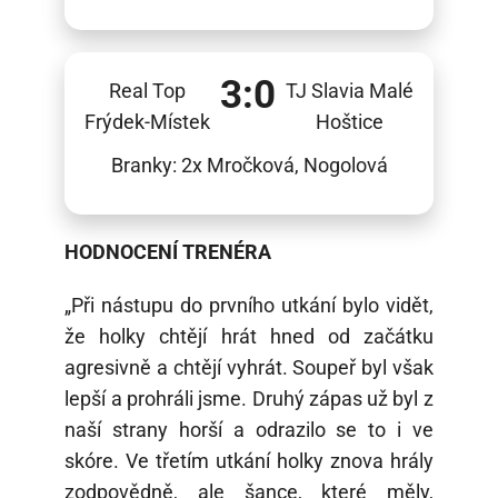
3:0
Real Top
TJ Slavia Malé
Frýdek-Místek
Hoštice
Branky: 2x Mročková, Nogolová
HODNOCENÍ TRENÉRA
„Při nástupu do prvního utkání bylo vidět,
že holky chtějí hrát hned od začátku
agresivně a chtějí vyhrát. Soupeř byl však
lepší a prohráli jsme. Druhý zápas už byl z
naší strany horší a odrazilo se to i ve
skóre. Ve třetím utkání holky znova hrály
zodpovědně, ale šance, které měly,