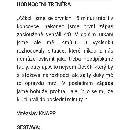
HODNOCENÍ TRENÉRA
„Ačkoli jsme se prvních 15 minut trápili v
koncovce, nakonec jsme první zápas
zaslouženě vyhráli 4:0. V dalším utkání
jsme ale měli smůlu. O výsledku
rozhodovaly situace, které nikdo z nás
nemůže ovlivnit jako třeba neodpískané
fauly, outy aj. A to nejsem člověk, který by
si stěžoval na rozhodčí, ale za ty kluky mě
to opravdu mrzí. V posledním zápase
jsme bohužel prohráli, ale líbilo se mi, že
kluci hráli do poslední minuty. “
Vítězslav KNAPP
SESTAVA: