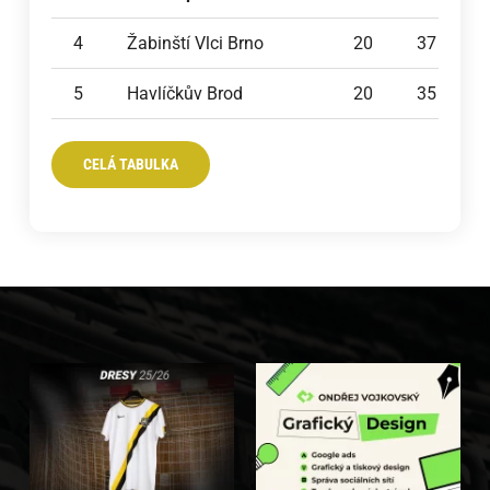
4
Žabinští Vlci Brno
20
37
5
Havlíčkův Brod
20
35
CELÁ TABULKA