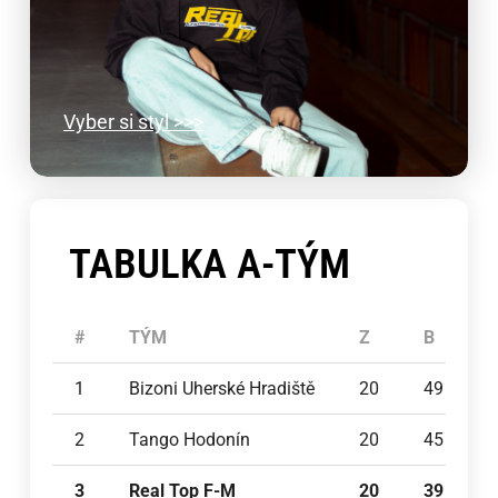
Vyber si styl >>>
TABULKA A-TÝM
#
TÝM
Z
B
1
Bizoni Uherské Hradiště
20
49
2
Tango Hodonín
20
45
3
Real Top F-M
20
39