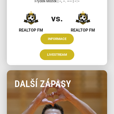
Frýdek-Místek | –, –. —– | –:–
vs.
REALTOP FM
REALTOP FM
INFORMACE
LIVESTREAM
DALŠÍ ZÁPASY