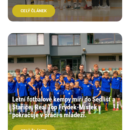
CELÝ ČLÁNEK
Kontakty
Letní fotbalové kempy míří do Sedlišť a
Staříče. Real Top Frýdek-Místek
pokračuje v práci s mládeží.